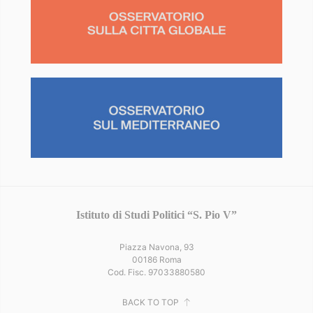
Istituto di Studi Politici “S. Pio V”
Piazza Navona, 93
00186 Roma
Cod. Fisc. 97033880580
BACK TO TOP