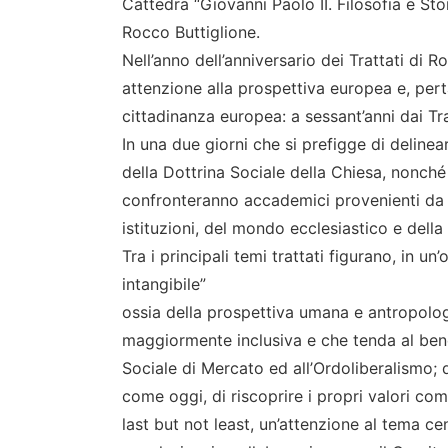
Cattedra “Giovanni Paolo II. Filosofia e Stori
Rocco Buttiglione.
Nell’anno dell’anniversario dei Trattati di R
attenzione alla prospettiva europea e, perta
cittadinanza europea: a sessant’anni dai Tra
In una due giorni che si prefigge di delinea
della Dottrina Sociale della Chiesa, nonché 
confronteranno accademici provenienti da d
istituzioni, del mondo ecclesiastico e della 
Tra i principali temi trattati figurano, in un’
intangibile”
ossia della prospettiva umana e antropologi
maggiormente inclusiva e che tenda al ben
Sociale di Mercato ed all’Ordoliberalismo; q
come oggi, di riscoprire i propri valori c
last but not least, un’attenzione al tema ce