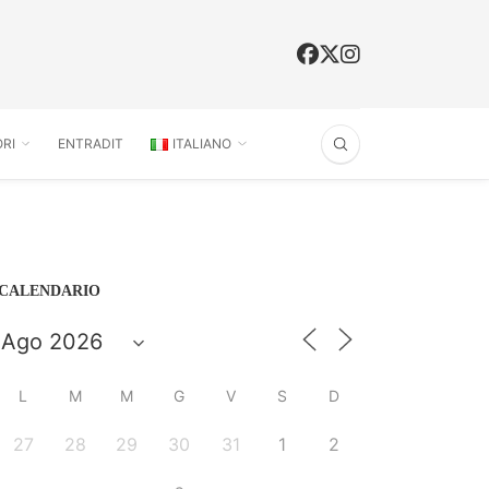
RI
ENTRADIT
ITALIANO
CALENDARIO
L
M
M
G
V
S
D
27
28
29
30
31
1
2