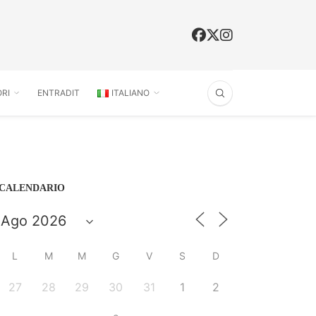
RI
ENTRADIT
ITALIANO
CALENDARIO
L
M
M
G
V
S
D
27
28
29
30
31
1
2