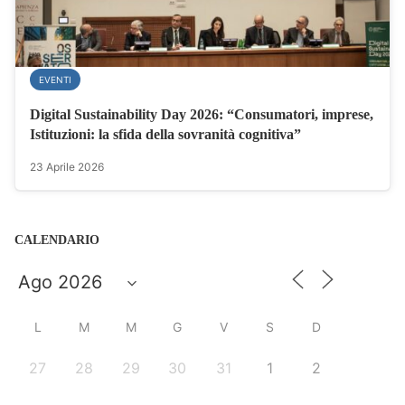
EVENTI
Digital Sustainability Day 2026: “Consumatori, imprese,
Istituzioni: la sfida della sovranità cognitiva”
23 Aprile 2026
CALENDARIO
L
M
M
G
V
S
D
27
28
29
30
31
1
2