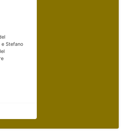
del
i e Stefano
del
re