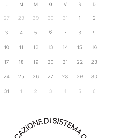
L
M
M
G
V
S
D
27
28
29
30
31
1
2
6
3
4
5
7
8
9
10
11
12
13
14
15
16
17
18
19
20
21
22
23
24
25
26
27
28
29
30
31
1
2
3
4
5
6