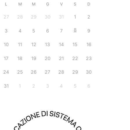
L
M
M
G
V
S
D
27
28
29
30
31
1
2
8
3
4
5
6
7
9
10
11
12
13
14
15
16
17
18
19
20
21
22
23
24
25
26
27
28
29
30
31
1
2
3
4
5
6