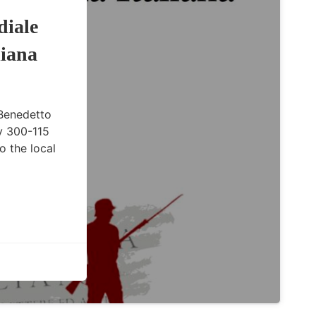
diale
liana
 Benedetto
y 300-115
o the local