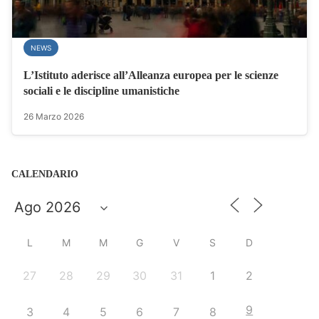
NEWS
L’Istituto aderisce all’Alleanza europea per le scienze
sociali e le discipline umanistiche
26 Marzo 2026
CALENDARIO
L
M
M
G
V
S
D
27
28
29
30
31
1
2
9
3
4
5
6
7
8