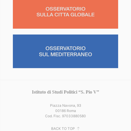
Istituto di Studi Politici “S. Pio V”
Piazza Navona, 93
00186 Roma
Cod. Fisc. 97033880580
BACK TO TOP